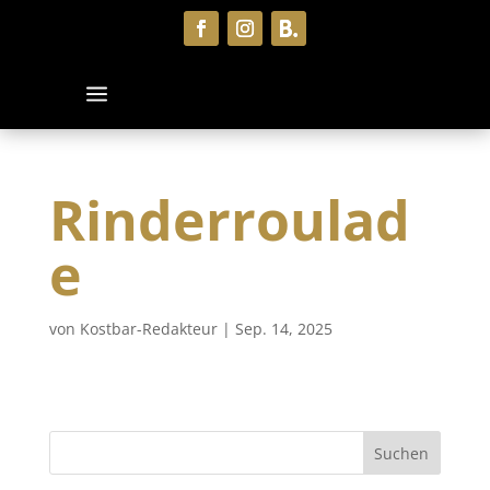
Rinderroulad
e
von
Kostbar-Redakteur
|
Sep. 14, 2025