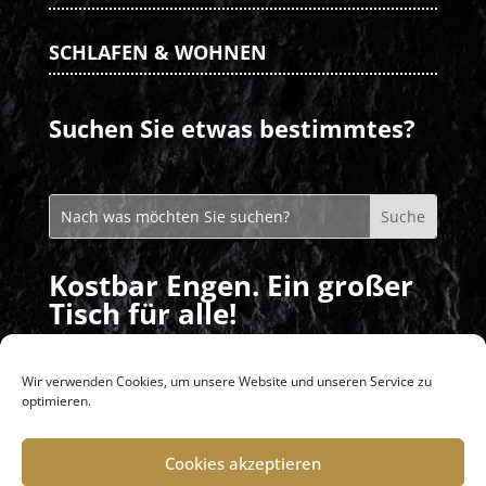
SCHLAFEN & WOHNEN
Suchen Sie etwas bestimmtes?
Kostbar Engen. Ein großer
Tisch für alle!
Mittagstisch: Montag – Freitag von
11:30 – 14:00 Uhr
Wir verwenden Cookies, um unsere Website und unseren Service zu
optimieren.
Abends: nach Vereinbarung / Buchung
Cookies akzeptieren