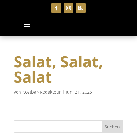
Salat, Salat,
Salat
von
Kostbar-Redakteur
|
Juni 21, 2025