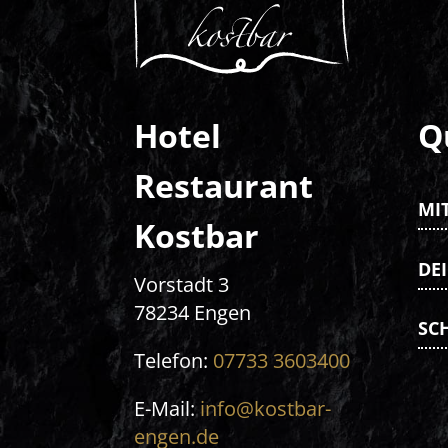
Hotel
Q
Restaurant
MI
Kostbar
DEI
Vorstadt 3
78234 Engen
SC
Telefon:
07733 3603400
E-Mail:
info@kostbar-
engen.de