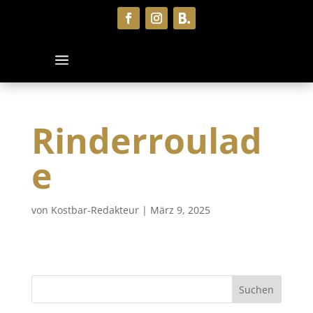
Rinderroulad
e
von
Kostbar-Redakteur
|
März 9, 2025