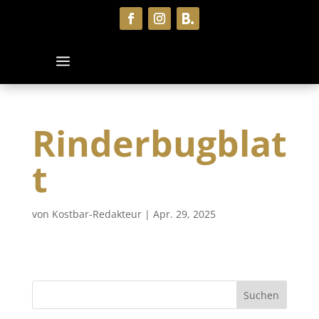
Rinderbugblat
t
von
Kostbar-Redakteur
|
Apr. 29, 2025