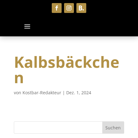
Kalbsbäckche
n
von
Kostbar-Redakteur
|
Dez. 1, 2024