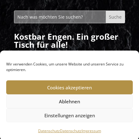
Kostbar Engen. Ein großer
Tisch für alle!
Mittagstisch: Montag – Freitag von
11:30 – 14:00 Uhr
Wir verwenden Cookies, um unsere Website und unseren Service zu
optimieren.
Abends: nach Vereinbarung / Buchung
Cookies akzeptieren
Ablehnen
KONTAKT
IMPRESSUM
DATENSCHUTZ
Einstellungen anzeigen
Datenschutz
Datenschutz
Impressum