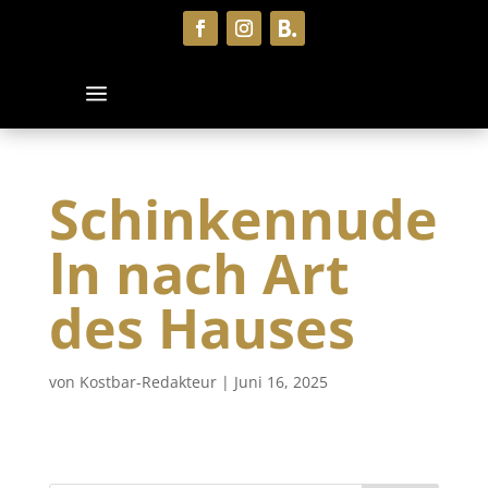
Schinkennude
ln nach Art
des Hauses
von
Kostbar-Redakteur
|
Juni 16, 2025