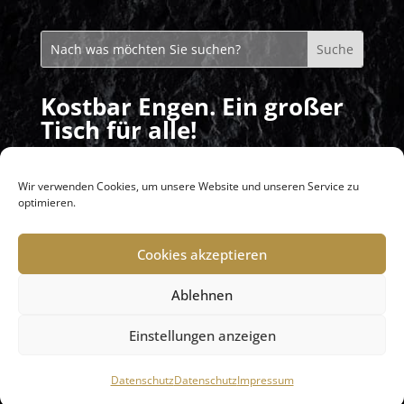
Kostbar Engen. Ein großer
Tisch für alle!
Mittagstisch: Montag – Freitag von
11:30 – 14:00 Uhr
Wir verwenden Cookies, um unsere Website und unseren Service zu
optimieren.
Abends: nach Vereinbarung / Buchung
Cookies akzeptieren
Ablehnen
KONTAKT
IMPRESSUM
DATENSCHUTZ
Einstellungen anzeigen
Datenschutz
Datenschutz
Impressum