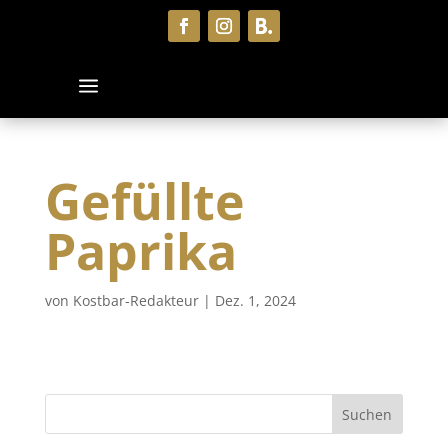
Gefüllte
Paprika
von
Kostbar-Redakteur
|
Dez. 1, 2024