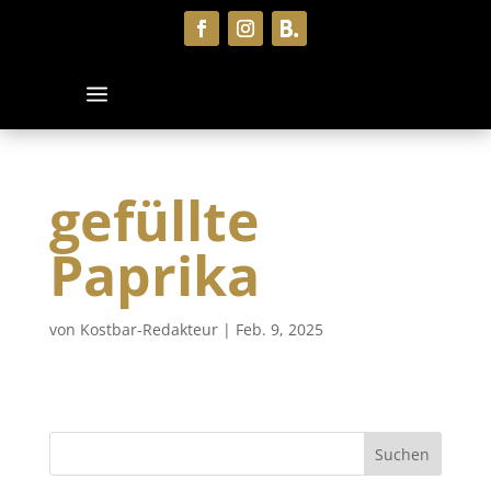
gefüllte
Paprika
von
Kostbar-Redakteur
|
Feb. 9, 2025