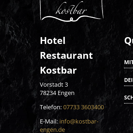
Hotel
Q
Restaurant
MI
Kostbar
DEI
Vorstadt 3
78234 Engen
SC
Telefon:
07733 3603400
E-Mail:
info@kostbar-
engen.de