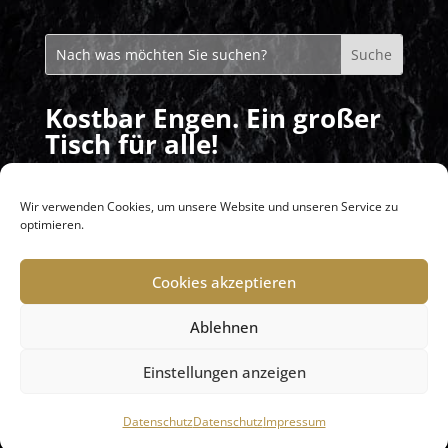
Kostbar Engen. Ein großer
Tisch für alle!
Mittagstisch: Montag – Freitag von
11:30 – 14:00 Uhr
Wir verwenden Cookies, um unsere Website und unseren Service zu
optimieren.
Abends: nach Vereinbarung / Buchung
Cookies akzeptieren
Ablehnen
KONTAKT
IMPRESSUM
DATENSCHUTZ
Einstellungen anzeigen
Datenschutz
Datenschutz
Impressum