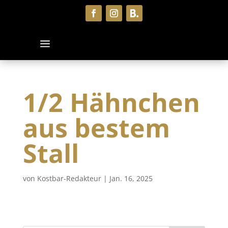
1/2 Hähnchen
aus bestem
Stall
von
Kostbar-Redakteur
|
Jan. 16, 2025